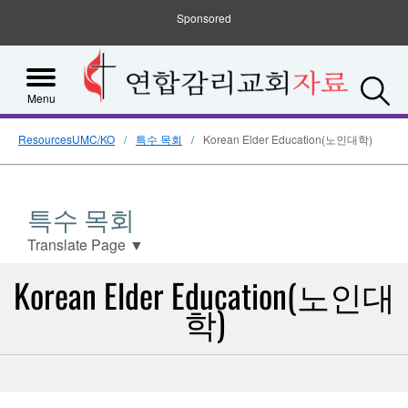
Sponsored
S
Menu
ResourcesUMC/KO
특수 목회
Korean Elder Education(노인대학)
특수 목회
Translate Page
▼
Korean Elder Education(노인대
학)