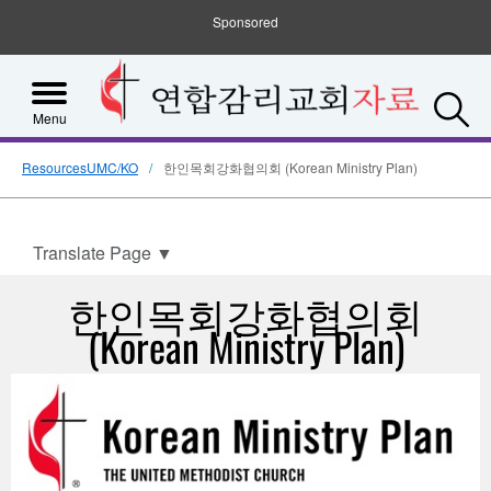
Sponsored
S
Menu
ResourcesUMC/KO
한인목회강화협의회 (Korean Ministry Plan)
Translate Page
▼
한인목회강화협의회
(Korean Ministry Plan)