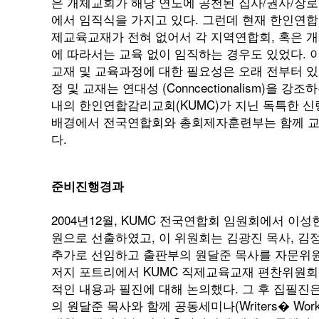
은 개체교회가 해당 연도에 공천된 집사/권사/장로
에서 임직식을 가지고 있다. 그런데 현재 한인연
제교육교재가 전혀 없어서 각 지역연합회, 혹은 
에 따라서는 교육 없이 임직하는 경우도 있었다.
교재 및 교육과정에 대한 필요성은 오래 전부터 
정 및 교재는 연대성 (Conncectionalism)
내의 한인연합감리교회(KUMC)가 지닌 독특한 신
배경에서 전국연합회와 총회제자훈련부는 함께 
다.
준비진행경과
2004년12월, KUMC 전국연합회 임원회에서 이
원으로 선출하였고, 이 위원회는 김광진 목사, 김정
추가로 선임하고 출판부의 원달준 목사를 자문위원으로 
저지 포트리에서 KUMC 직제교육교재 편찬위원회
적인 내용과 필진에 대해 논의했다. 그 후 집필진은 
의 원달준 목사와 함께 공동세미나(Writers� W