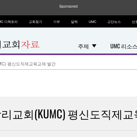
Sponsored
MC 디렉토리
교회찾기
기부
달력
UMC
교단뉴스
선
주제
UMC 리소
MC) 평신도직제교육교재 발간
리교회(KUMC) 평신도직제교