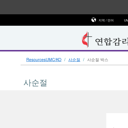
지역 / 언어
U
ResourcesUMC/KO
사순절
사순절 박스
사순절