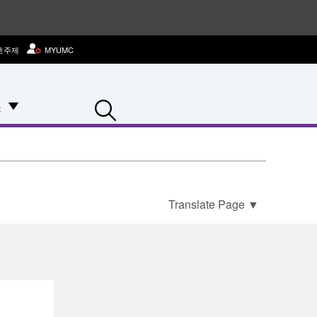
호주제
MYUMC
Search
스
Translate Page
▼