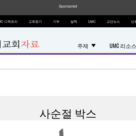
Sponsored
MC 디렉토리
교회찾기
기부
달력
UMC
교단뉴스
선
주제
UMC 리소
사순절 박스