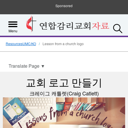
Sponsored
S
Menu
ResourcesUMC/KO
Lesson from a church logo
Translate Page
▼
교회 로고 만들기
크레이그 캐틀렛(Craig Catlett)