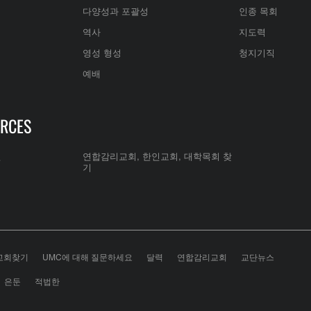
다양성과 포괄성
인종 목회
역사
지도력
영성 형성
청지기직
예배
RCES
전
연합감리교회, 한인교회, 대학목회 찾
기
교회찾기
UMC에 대해 질문하세요
달력
연합감리교회
교단뉴스
은둔
적법한