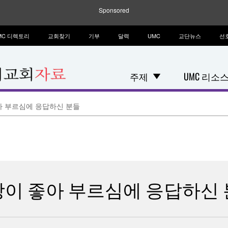
Sponsored
MC 디렉토리
교회찾기
기부
달력
UMC
교단뉴스
선
주제
UMC 리소
아 부르심에 응답하신 분들
이 좋아 부르심에 응답하신