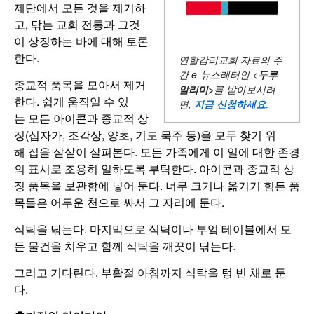
제단에서 모든 것을 제거하
고, 닦는 교회 전통과 그것
이 상징하는 바에 대해 토론
한다.
연합감리교회 자료의 주
간
e-뉴스레터인 <
두루
종교적 품목을 모아서 제거
알리미
>
를 받아보시려
한다. 쉽게 움직일 수 있
면,
지금 신청하세요
.
는 모든 아이콘과 종교적 상
징(십자가, 조각상, 양초, 기도 묵주 등)을 모두 찾기 위
해 집을 샅샅이 살펴본다. 모든 가족에게 이 일에 대한 존경
의 표시로 조용히 일하도록 부탁한다. 아이콘과 종교적 상
징 품목을 보관함에 넣어 둔다. 너무 크거나 옮기기 힘든 품
목들은 어두운 천으로 싸서 그 자리에 둔다.
식탁을 닦는다. 마지막으로 식탁이나 부엌 테이블에서 모
든 물건을 치우고 함께 식탁을 깨끗이 닦는다.
그리고 기다린다. 부활절 아침까지 식탁을 텅 빈 채로 둔
다.