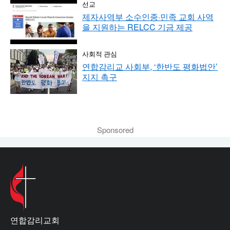
선교
제자사역부 소수인종·민족 교회 사역
을 지원하는 RELCC 기금 제공
사회적 관심
연합감리교 사회부, ‘한반도 평화법안’
지지 촉구
Sponsored
연합감리교회