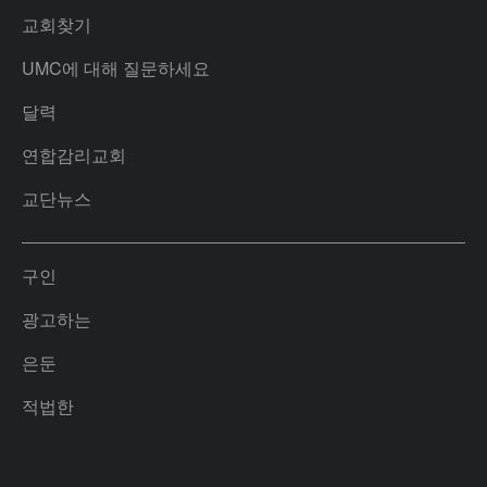
교회찾기
UMC에 대해 질문하세요
달력
연합감리교회
교단뉴스
구인
광고하는
은둔
적법한