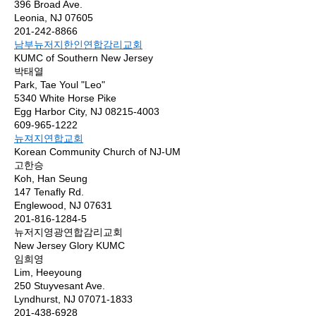
396 Broad Ave.
Leonia, NJ 07605
201-242-8866
남부뉴저지한인연합감리교회
KUMC of Southern New Jersey
박태열
Park, Tae Youl "Leo"
5340 White Horse Pike
Egg Harbor City, NJ 08215-4003
609-965-1222
뉴져지연합교회
Korean Community Church of NJ-UM
고한승
Koh, Han Seung
147 Tenafly Rd.
Englewood, NJ 07631
201-816-1284-5
뉴저지영광연합감리교회
New Jersey Glory KUMC
임희영
Lim, Heeyoung
250 Stuyvesant Ave.
Lyndhurst, NJ 07071-1833
201-438-6928