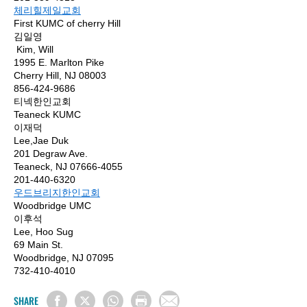
체리힐제일교회
First KUMC of cherry Hill
김일영
Kim, Will
1995 E. Marlton Pike
Cherry Hill, NJ 08003
856-424-9686
티넥한인교회
Teaneck KUMC
이재덕
Lee,Jae Duk
201 Degraw Ave.
Teaneck, NJ 07666-4055
201-440-6320
우드브리지한인교회
Woodbridge UMC
이후석
Lee, Hoo Sug
69 Main St.
Woodbridge, NJ 07095
732-410-4010
SHARE