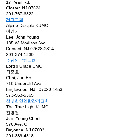
17 Pearl Rd.
Closter, NJ 07624
201-767-6822
제자교회
Alpine Disciple KUMC
이영기
Lee, John Young
185 W. Madison Ave.
Dumont, NJ 07628-2814
201-374-1330
주님의은혜교회
Lord's Grace UMC
최준호
Choi, Jun Ho
710 Undercliff Ave.
Englewood, NJ 07020-1453
973-563-5365
참빛한인연합감리교회
The True Light KUMC
전영철
Jun, Young Cheol
970 Ave. C
Bayonne, NJ 07002
201-339-4318