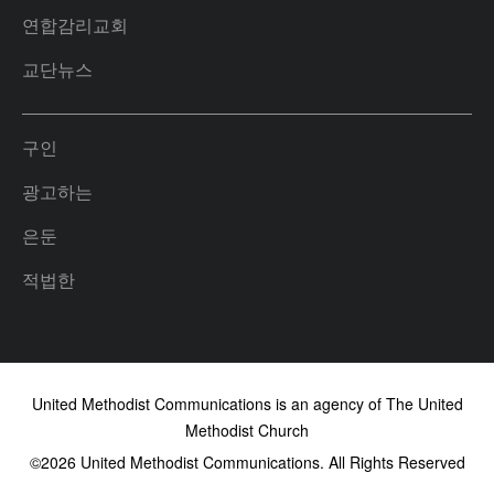
연합감리교회
교단뉴스
구인
광고하는
은둔
적법한
United Methodist Communications is an agency of The United
Methodist Church
©2026
United Methodist Communications. All Rights Reserved