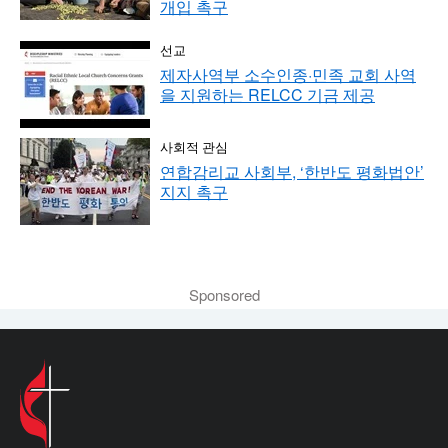
개입 촉구
선교
제자사역부 소수인종·민족 교회 사역
을 지원하는 RELCC 기금 제공
사회적 관심
연합감리교 사회부, ‘한반도 평화법안’
지지 촉구
Sponsored