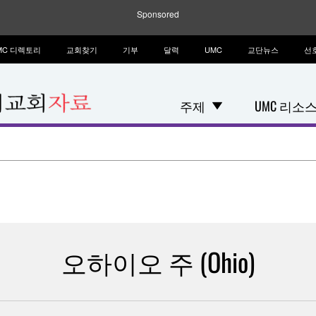
Sponsored
MC 디렉토리
교회찾기
기부
달력
UMC
교단뉴스
선
주제
UMC 리소
오하이오 주 (Ohio)