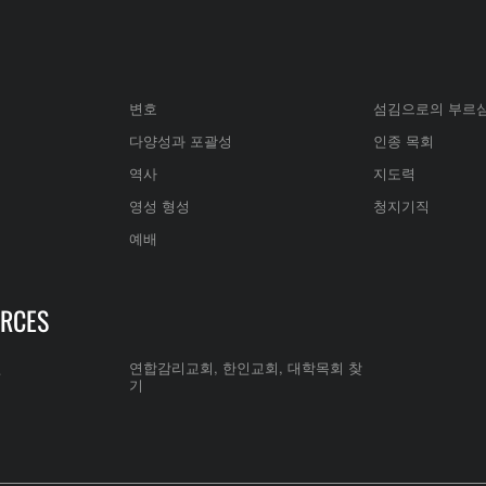
변호
섬김으로의 부르
다양성과 포괄성
인종 목회
역사
지도력
영성 형성
청지기직
예배
RCES
전
연합감리교회, 한인교회, 대학목회 찾
기