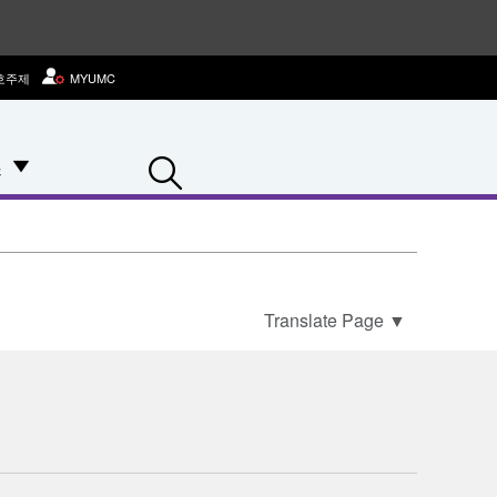
호주제
MYUMC
Search
스
Translate Page
▼