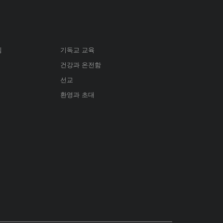
심
기독교 교육
건강과 온전함
선교
환영과 초대