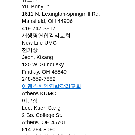
Yu, Bohyun
1611 N. Lexington-springmill Rd.
Mansfield, OH 44906
419-747-3817
새생명연합감리교회
New Life UMC
전기상
Jeon, Kisang
120 W. Sundusky
Findlay, OH 45840
248-659-7882
아덴스한인연합감리교회
Athens KUMC
이근상
Lee, Kuen Sang
2 So. College St.
Athens, OH 45701
614-764-8960