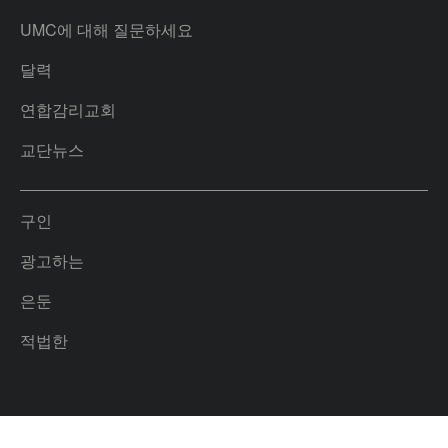
UMC에 대해 질문하세요
달력
연합감리교회
교단뉴스
구인
광고하는
은둔
적법한