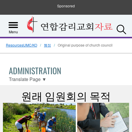
Sponsored
S
Menu
ResourcesUMC/KO
행정
Original purpose of church council
ADMINISTRATION
Translate Page
▼
원래 임원회의 목적