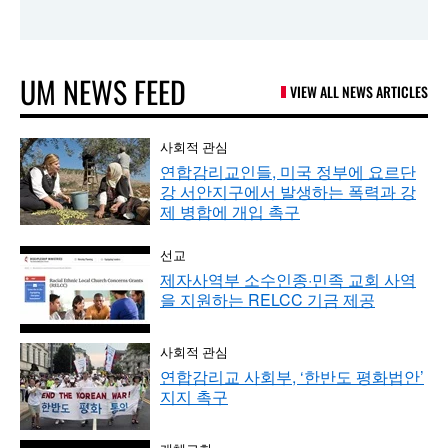
UM NEWS FEED
VIEW ALL NEWS ARTICLES
사회적 관심
연합감리교인들, 미국 정부에 요르단
강 서안지구에서 발생하는 폭력과 강
제 병합에 개입 촉구
선교
제자사역부 소수인종·민족 교회 사역
을 지원하는 RELCC 기금 제공
사회적 관심
연합감리교 사회부, ‘한반도 평화법안’
지지 촉구
개체교회