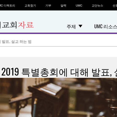
MC 디렉토리
교회찾기
기부
달력
UMC
교단뉴스
선
주제
UMC 리소
 발표, 설교 하는 법
2019 특별총회에 대해 발표, 