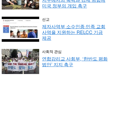
미국 정부의 개입 촉구
선교
제자사역부 소수인종·민족 교회
사역을 지원하는 RELCC 기금
제공
사회적 관심
연합감리교 사회부, ‘한반도 평화
법안’ 지지 촉구