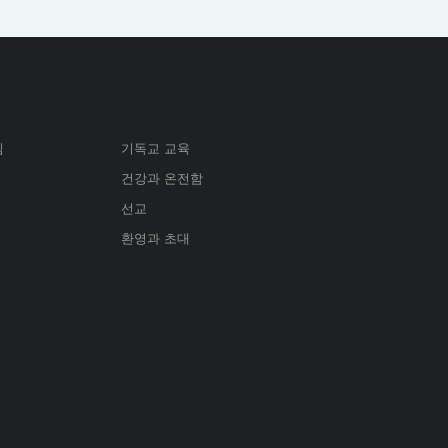
심
기독교 교육
건강과 온전함
선교
환영과 초대