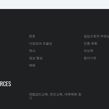
변호
섬김으로의 부르
다양성과 포괄성
인종 목회
역사
지도력
영성 형성
청지기직
예배
RCES
전
연합감리교회, 한인교회, 대학목회 찾
기