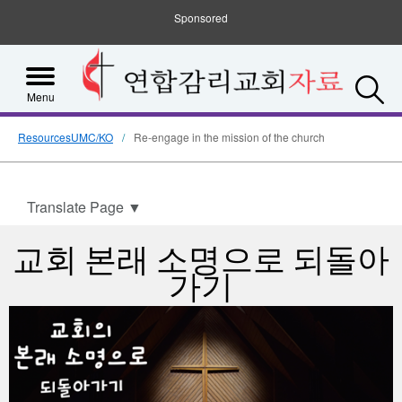
Sponsored
S
Menu
ResourcesUMC/KO
Re-engage in the mission of the church
Translate Page
▼
교회 본래 소명으로 되돌아
가기