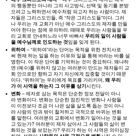
의 행동뿐만 아니라 그의 사고방식, 선택 및 동기를 본받
으려고 노력하면서 예수처럼 되고자 하는 사람이다. 제
자들은 그리스도인들, 즉 “작은 그리스도들”이다. 그러
나 우리는 개 교회가 아닌 예수 그리스도의 제자를 만들
어야 한다는 점에 유의하라. 때때로 우리는 사람들을 우
리 교회로 안내하느라 너무 바빠서
우리의
일이
사람들
을
예수님께로
인도하는
것
임을 잊게 된다.
위하여
– “위하여”라는 단어는 목적을 위한 전치사로
써 현재 하는 일을 하는 이유와 일을 통해 바라는 바를 설
명한다. 이 작은 단어를 기억하는 것이 중요하다. 왜냐하
면 (예수)를 위하지 않고는 여러분이 만드는 제자들이 교
회 안으로만 향하고 자기 자신에게 집중할 것이기 때문
이다. “위하여”는 우리에게 목표를 가리키며,
왜
우리
가
이
사역을
하는지
그
이유를
상기
시킨다.
변화
– 제자로 삼는 목적은 단순한 정보 전달이 아니
라 변화이다. 변화는 단순한 점진적인 변화나 사람들
이 이전보다 조금 더 나은 삶을 살도록 돕는 것이 아니
라 사람의 안과 밖이 철저하고 극적으로 바뀌는 변화
를 말한다. 여러분의 교회에서 변화가 일어나는 것을 보
고 있는가? 여러분이 제자 삼아서 그 사람들의 삶이 변
화되는 것을 보았는가? 우리가 하는 이 사역은 의미심장
하며, 성령이
사람들의
삶을
극적으로
변화
시킬 수 있