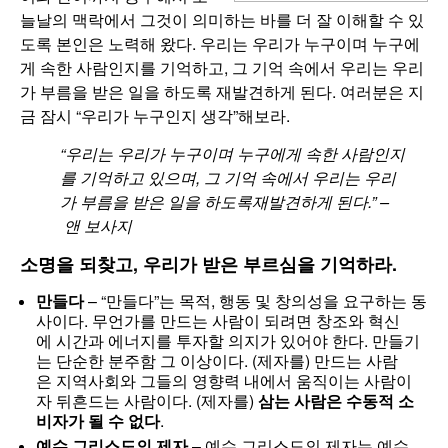
늘날의 맥락에서 그것이 의미하는 바를 더 잘 이해할 수 있
도록 본인은 노력해 왔다. 우리는 우리가 누구이며 누구에
게 속한 사람인지를 기억하고, 그 기억 속에서 우리는 우리
가 부름을 받은 일을 하도록 재발견하게 된다. 여러분은 지
금 잠시 “우리가 누구인지 생각”해보라.
“
우리는
우리가
누구이며
누구에게
속한
사람인지
를
기억하고
있으며,
그
기억
속에서
우리는
우리
가
부름을
받은
일을
하도록
재발견하게
된다.”
–
앤
보사지
소명을 되찾고, 우리가 받은 부르심을 기억하라.
만들다
– “만들다”는 목적, 행동 및 창의성을 요구하는 동
사이다. 무언가를 만드는 사람이 되려면 창조와 혁신
에 시간과 에너지를 투자할 의지가 있어야 한다. 만들기
는 단순한 분주함 그 이상이다. (제자를) 만드는 사람
은 지역사회와 그들의 영향력 내에서 움직이는 사람이
자 뒤흔드는 사람이다. (제자를)
삼는
사람은
수동적
소
비자가
될
수
없다
.
예수 그리스도의 제자
– 예수 그리스도의 제자는 예수