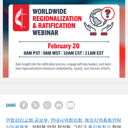
SHARE
연합감리교회 공보부
,
연대사역협의회
,
해외지역총회연락
상임위원회
, 성탄절 언약 작성팀, 그리고
총감독회
가
참여