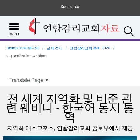
Sponsored
S
Menu
ResourcesUMC/KO
교회 전체
연합감리교회 총회 2020
regionalization-webinar
Translate Page
▼
전 세계 지역화 및 비준 관
련 웨비나 - 한국어 동시 통
역
지역화 태스크포스, 연합감리교회 공보부에서 제공