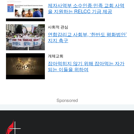
제자사역부 소수인종·민족 교회 사역
을 지원하는 RELCC 기금 제공
사회적 관심
연합감리교 사회부, ‘한반도 평화법안’
지지 촉구
개체교회
잡아먹히지 않기 위해 잡아먹는 자가
되는 이들을 위하여
Sponsored