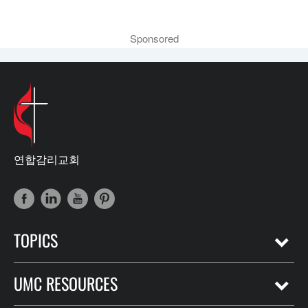
Sponsored
연합감리교회
TOPICS
UMC RESOURCES