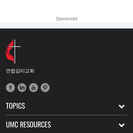
Sponsored
연합감리교회
TOPICS
UMC RESOURCES