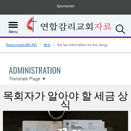
Sponsored
S
Menu
ResourcesUMC/KO
행정
the tax information for the clergy
ADMINISTRATION
Translate Page
▼
목회자가 알아야 할 세금 상
식