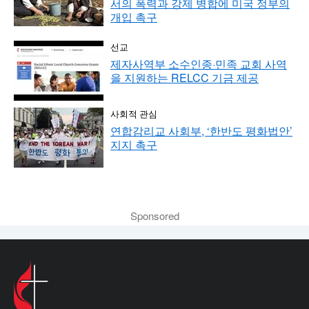
서의 폭력과 강제 병합에 미국 정부의
개입 촉구
선교
제자사역부 소수인종·민족 교회 사역
을 지원하는 RELCC 기금 제공
사회적 관심
연합감리교 사회부, ‘한반도 평화법안’
지지 촉구
Sponsored