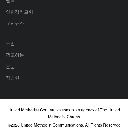
달력
연합감리교회
교단뉴스
구인
광고하는
은둔
적법한
United Methodist Communications is an agency of The United
Methodist Church
©2026
United Methodist Communications. All Rights Reserved