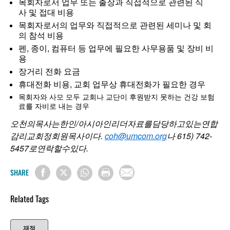
목회자로서 업무 또는 출장과 직접적으로 관련된 식
사 및 접대 비용
목회자로서의 업무와 직접적으로 관련된 세미나 및 회
의 참석 비용
펜, 종이, 컴퓨터 등 업무에 필요한 사무용품 및 장비 비
용
장거리 전화 요금
휴대전화 비용, 교회 업무상 휴대전화가 필요한 경우
목회자와 사모 모두 교회나 교단이 후원받지 못하는 건강 보험
료를 자비로 내는 경우
오천의
목사는
한인
/
아시아인
리더
자료를
담당하고
있는
연합
감리교회
정회원
목사이다
.
coh@umcom.org
나
615) 742-
5457
로연락할
수
있다
.
SHARE
Related Tags
재정