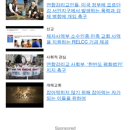
연합감리교인들, 미국 정부에 요르단
강 서안지구에서 발생하는 폭력과 강
제 병합에 개입 촉구
선교
제자사역부 소수인종·민족 교회 사역
을 지원하는 RELCC 기금 제공
사회적 관심
연합감리교 사회부, ‘한반도 평화법안’
지지 촉구
개체교회
잡아먹히지 않기 위해 잡아먹는 자가
되는 이들을 위하여
Sponsored