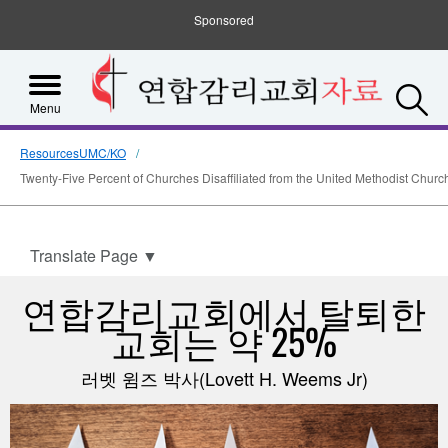
Sponsored
S
Menu
ResourcesUMC/KO
Twenty-Five Percent of Churches Disaffiliated from the United Methodist Churc
Translate Page
▼
연합감리교회에서 탈퇴한
교회는 약 25%
러벳 윔즈 박사(Lovett H. Weems Jr)