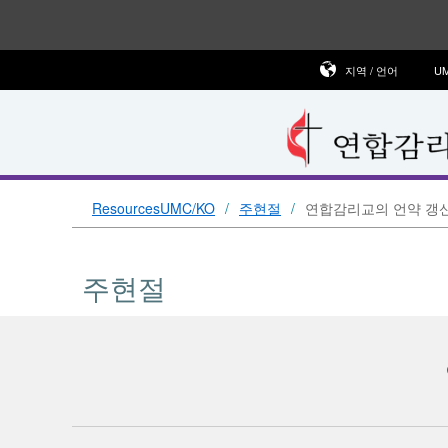
지역 / 언어
U
ResourcesUMC/KO
주현절
연합감리교의 언약 갱
주현절