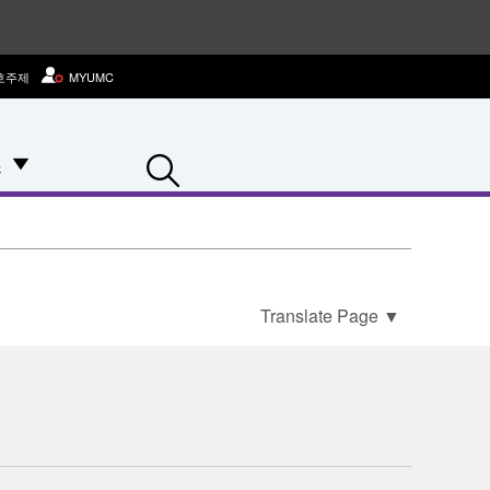
호주제
MYUMC
Search
스
Translate Page
▼
배