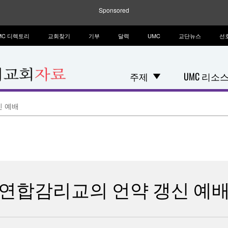
Sponsored
MC 디렉토리
교회찾기
기부
달력
UMC
교단뉴스
선
주제
UMC 리소
신 예배
연합감리교의 언약 갱신 예