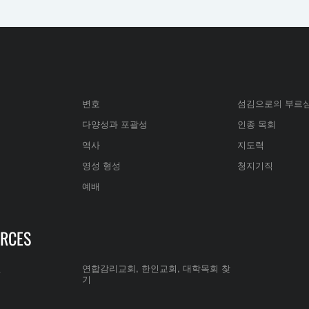
변호
섬김으로의 부르
다양성과 포괄성
인종 목회
역사
지도력
영성 형성
청지기직
예배
RCES
전
연합감리교회, 한인교회, 대학목회 찾
기