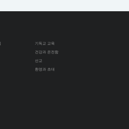
심
기독교 교육
건강과 온전함
선교
환영과 초대