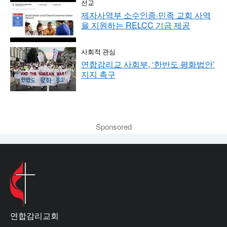
선교
제자사역부 소수인종·민족 교회 사역
을 지원하는 RELCC 기금 제공
사회적 관심
연합감리교 사회부, ‘한반도 평화법안’
지지 촉구
Sponsored
연합감리교회