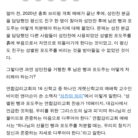
얼마 전, 2020년 총회 브리핑 개회 예배가 끝난 후에, 성만찬 분급
을 담당했던 평신도 친구 한 명이 찾아와 성만찬 후에 남은 빵과 포
도주는 어떻게 처분해야 하는지에 대해 물었다. 문제는 성찬 분급
을 담당했던 다른 사람들이 성만찬에 사용되었던 성별된 포도주를
흙에 부음으로서 자연으로 되돌아가게 한다는 것이었고, 이 평신
도 친구는 성별된 포도주를 버리는 것을 받아들일 수 없었던 것이
다.
그렇다면 과연 성만찬을 거행한 후 남은 빵과 포도주는 어떻게 처
리해야 하는가?
연합감리교회의 16 신학교 중 하나인 게렛신학교의 예배학 교수인
바이런 앤더슨이 쓴 소책자 “
성찬의 의미
”에서 이렇게 말한다. “성
별된 빵과 포도주는 연합감리교회 찬송가 10페이지, 대감사에서
언급한 것처럼, 우리를 위한 ‘그리스도의 살과 피’이며 하나님의 선
물이므로 존중하는 마음으로 다루어야 한다.” 연합감리교회 예배
서는 “하나님의 선물인 빵과 포도주를 처분할 때는, 우리의 청지기
정신과 존중하는 자세로 다루어야 한다.”라고 말한다.