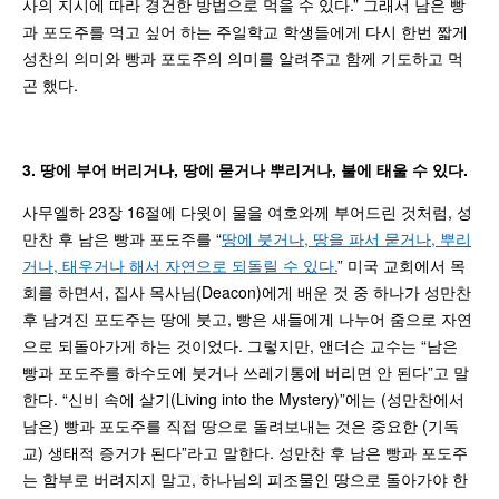
사의 지시에 따라 경건한 방법으로 먹을 수 있다.” 그래서 남은 빵
과 포도주를 먹고 싶어 하는 주일학교 학생들에게 다시 한번 짧게
성찬의 의미와 빵과 포도주의 의미를 알려주고 함께 기도하고 먹
곤 했다.
3. 땅에 부어 버리거나, 땅에 묻거나 뿌리거나, 불에 태울 수 있다.
사무엘하 23장 16절에 다윗이 물을 여호와께 부어드린 것처럼, 성
만찬 후 남은 빵과 포도주를 “
땅에 붓거나, 땅을 파서 묻거나, 뿌리
거나, 태우거나 해서 자연으로 되돌릴 수 있다.
” 미국 교회에서 목
회를 하면서, 집사 목사님(Deacon)에게 배운 것 중 하나가 성만찬
후 남겨진 포도주는 땅에 붓고, 빵은 새들에게 나누어 줌으로 자연
으로 되돌아가게 하는 것이었다. 그렇지만, 앤더슨 교수는 “남은
빵과 포도주를 하수도에 붓거나 쓰레기통에 버리면 안 된다”고 말
한다. “신비 속에 살기(Living into the Mystery)”에는 (성만찬에서
남은) 빵과 포도주를 직접 땅으로 돌려보내는 것은 중요한 (기독
교) 생태적 증거가 된다”라고 말한다. 성만찬 후 남은 빵과 포도주
는 함부로 버려지지 말고, 하나님의 피조물인 땅으로 돌아가야 한