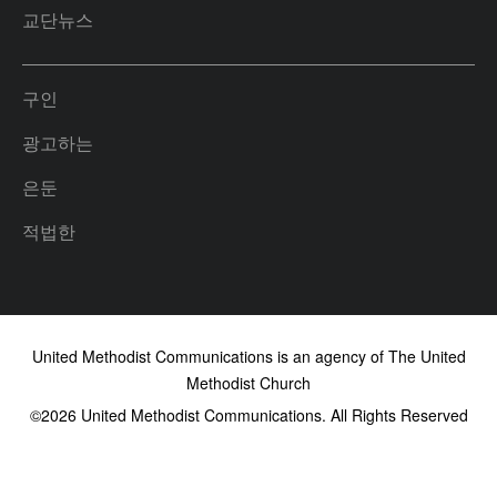
교단뉴스
구인
광고하는
은둔
적법한
United Methodist Communications is an agency of The United
Methodist Church
©2026
United Methodist Communications. All Rights Reserved