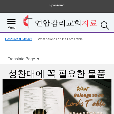
Sponsored
S
Menu
ResourcesUMC/KO
What belongs on the Lords table
Translate Page
▼
성찬대에 꼭 필요한 물품