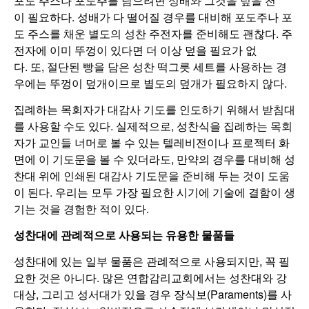
포도 주스나 포도주를 담으려면 성배와 그것을 덮을 천
이 필요하다. 성배가 다 떨어질 경우를 대비해 포도주나 포
도 주스를 채운 별도의 성찬 주전자를 준비해도 괜찮다. 주
전자에 이미 뚜껑이 있다면 더 이상 덮을 필요가 없
다. 또, 절단된 빵을 담은 성찬 떡그릇 세트를 사용하는 경
우에는 뚜껑이 덮개이므로 별도의 덮개가 필요하지 않다.
집례하는 목회자가 대감사 기도를 인도하기 위해서 받침대
를 사용할 수도 있다. 실제적으로, 성찬식을 집례하는 목회
자가 교인들 너머로 볼 수 있는 텔레비전이나 프로젝터 화
면에 이 기도문을 볼 수 있더라도, 만약의 경우를 대비해 성
찬대 위에 인쇄된 대감사 기도문을 준비해 두는 것이 도움
이 된다. 우리는 모두 가장 필요한 시기에 기술에 결함이 생
기는 것을 경험한 적이 있다.
성찬대에
관례적으로
사용되는
유용한
물품들
성찬대에 있는 일부 물품은 관례적으로 사용되지만, 꼭 필
요한 것은 아니다. 많은 연합감리교회에서는 성찬대와 강
대상, 그리고 성서대가 있을 경우 장식보(Paraments)를 사