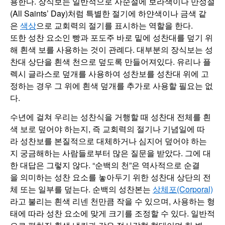
용한다. 장식보는 일반적으로 사순절에 보라색이나 만성절
(All Saints’ Day)처럼 특별한 절기에 하얀색이나 금색 같
은
색상
으로 교회력의 절기를 표시하는 역할을 한다.
또한 성찬 요소인 빵과 포도주 바로 밑에 성찬대를 덮기 위
해 흰색 보를 사용하는 것이 관례다. 대부분의 장식보는 성
찬대 상단을 흰색 천으로 덮도록 만들어져있다. 유리나 플
렉시 글라스로 덮개를 사용하여 성찬보를 성찬대 위에 고
정하는 경우 그 위에 흰색 덮개를 추가로 사용할 필요는 없
다.
수년에 걸쳐 우리는 성찬식을 거행할 때 성찬대 전체를 흰
색 보로 덮어야 하는지, 즉 교회력의 절기나 기념일에 따
라 성찬보를 본질적으로 대체하거나 심지어 덮어야 하는
지 궁금해하는 사람들로부터 많은 질문을 받았다. 그에 대
한 대답은 그렇지 않다. “순백의 천”은 역사적으로 순결
을 의미하는 성찬 요소를 놓아두기 위한 성찬대 상단의 전
체 또는 일부를 덮는다. 순백의 성찬본는
상체포(Corporal)
라고 불리는 흰색 리넨 천만큼 작을 수 있으며, 사용하는 형
태에 따라 성찬 요소에 맞게 크기를 조정할 수 있다. 일반적