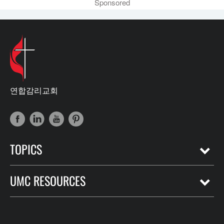
Sponsored
연합감리교회
TOPICS
UMC RESOURCES