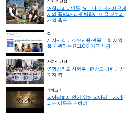
사회적 관심
연합감리교인들, 요르단강 서안지구에
서의 폭력과 강제 병합에 미국 정부의
개입 촉구
선교
제자사역부 소수인종·민족 교회 사역
을 지원하는 RELCC 기금 제공
사회적 관심
연합감리교 사회부, ‘한반도 평화법안’
지지 촉구
개체교회
잡아먹히지 않기 위해 잡아먹는 자가
되는 이들을 위하여