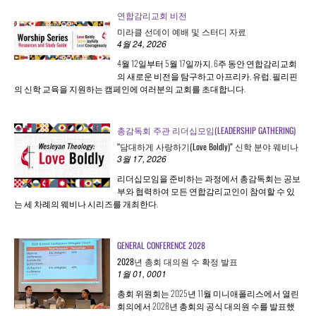
연합감리교회 비전
미라클 선데이 예배 및 스터디 자료
4월 24, 2026
4월 12일부터 5월 17일까지, 6주 동안 연합감리교회
의 새로운 비전을 탐구하고 아프리카, 유럽, 필리핀
의 신학 교육을 지원하는 캠페인에 여러분의 교회를 초대합니다.
총감독회 주관 리더십모임(LEADERSHIP GATHERING)
“담대하게 사랑하기(Love Boldly)” 신학 분야 웨비나
3월 17, 2026
리더십모임을 준비하는 과정에서 총감독회는 공보
부와 협력하여 모든 연합감리교인이 참여할 수 있
는 세 차례의 웨비나 시리즈를 개최한다.
GENERAL CONFERENCE 2028
2028년 총회 대의원 수 확정 발표
1월 01, 0001
총회 위원회는 2025년 11월 미니애폴리스에서 열린
회의에서 2028년 총회의 공식 대의원 수를 발표했