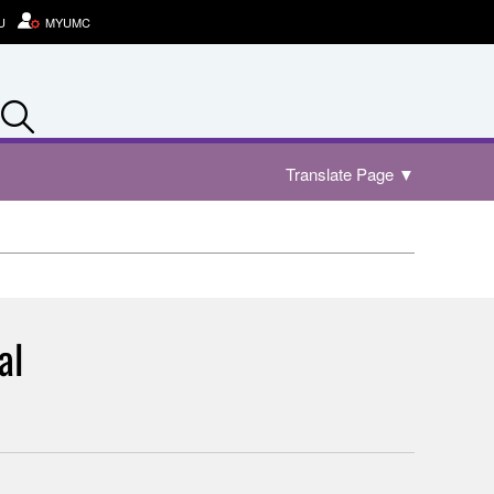
U
MYUMC
Search
Translate Page
▼
al