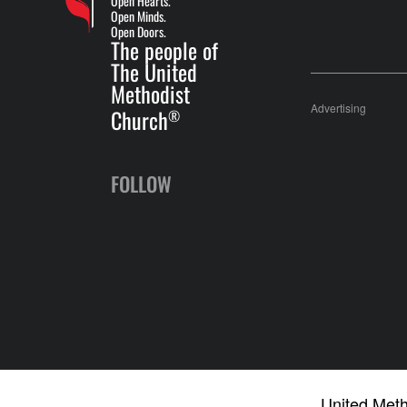
Open Hearts.
Open Minds.
Open Doors.
The people of
The United
Methodist
Advertising
Church
®
FOLLOW
United Meth