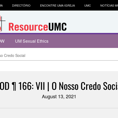
MA
DIRECTÓRIO
ENCONTRE UMA IGREJA
UMC
NOTÍCIAS M
OW
UM Sexual Ethics
so Credo Social
OD ¶ 166: VII | O Nosso Credo Soci
August 13, 2021