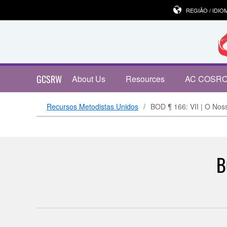
REGIÃO / IDIO
GCSRW
About Us
Resources
AC COSR
Recursos Metodistas Unidos
BOD ¶ 166: VII | O Nos
B