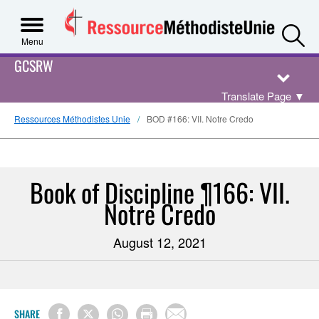
S
Menu
GCSRW
Translate Page
▼
Ressources Méthodistes Unie
BOD #166: VII. Notre Credo
Book of Discipline ¶166: VII.
Notre Credo
August 12, 2021
SHARE