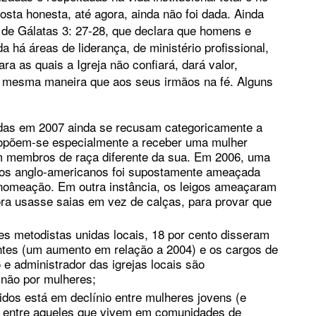
osta honesta, até agora, ainda não foi dada. Ainda
 de Gálatas 3: 27-28, que declara que homens e
há áreas de liderança, de ministério profissional,
a as quais a Igreja não confiará, dará valor,
da mesma maneira que aos seus irmãos na fé. Alguns
das em 2007 ainda se recusam categoricamente a
 opõem-se especialmente a receber uma mulher
 membros de raça diferente da sua. Em 2006, uma
ros anglo-americanos foi supostamente ameaçada
 nomeação. Em outra instância, os leigos ameaçaram
ra usasse saias em vez de calças, para provar que
es metodistas unidas locais, 18 por cento disseram
ntes (um aumento em relação a 2004) e os cargos de
o e administrador das igrejas locais são
não por mulheres;
os está em declínio entre mulheres jovens (e
e entre aqueles que vivem em comunidades de