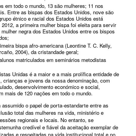
vos em todo o mundo, 13 são mulheres; 11 nos
is. Entre as bispas dos Estados Unidos, nove são
rupo étnico e racial dos Estados Unidos está
012, a primeira mulher bispa foi eleita para servir
mulher negra dos Estados Unidos entre os bispos
dos;
meira bispa afro-americana (Leontine T. C. Kelly,
rcaño, 2004), da cristandade geral;
alunos matriculados em seminários metodistas
tas Unidas é a maior e a mais prolífica entidade de
, crianças e jovens da nossa denominação, com
pulado, desenvolvimento económico e social,
em mais de 120 nações em todo o mundo.
 assumido o papel de porta-estandarte entre as
usão total das mulheres na vida, ministério e
essões regionais e locais. No entanto, se
stemunha credível e fiável da aceitação exemplar de
adas e respeitadas na vida institucional total e no