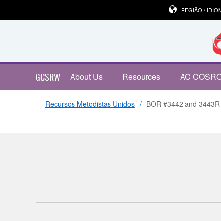
REGIÃO / IDIO
GCSRW
About Us
Resources
AC COSR
Recursos Metodistas Unidos
BOR #3442 and 3443R