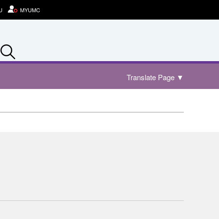
U
MYUMC
Search
Translate Page
▼