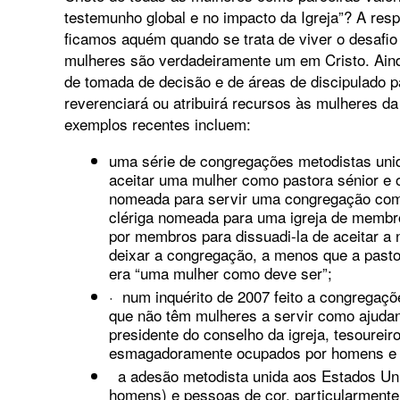
testemunho global e no impacto da Igreja”? A resp
ficamos aquém quando se trata de viver o desafio
mulheres são verdadeiramente um em Cristo. Ainda 
de tomada de decisão e de áreas de discipulado par
reverenciará ou atribuirá recursos às mulheres 
exemplos recentes incluem:
uma série de congregações metodistas uni
aceitar uma mulher como pastora sénior e
nomeada para servir uma congregação com
clériga nomeada para uma igreja de memb
por membros para dissuadi-la de aceitar a
deixar a congregação, a menos que a pasto
era “uma mulher como deve ser”;
· num inquérito de 2007 feito a congregaçõ
que não têm mulheres a servir como ajuda
presidente do conselho da igreja, tesoureir
esmagadoramente ocupados por homens e 
a adesão metodista unida aos Estados Unid
homens) e pessoas de cor, particularment