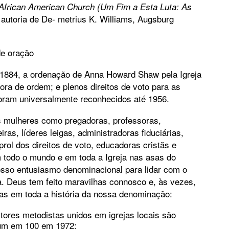
in African American Church (Um Fim a Esta Luta: As
 autoria de De- metrius K. Williams, Augsburg
de oração
 1884, a ordenação de Anna Howard Shaw pela Igreja
fora de ordem; e plenos direitos de voto para as
foram universalmente reconhecidos até 1956.
às mulheres como pregadoras, professoras,
ras, líderes leigas, administradoras fiduciárias,
rol dos direitos de voto, educadoras cristãs e
m todo o mundo e em toda a Igreja nas asas do
osso entusiasmo denominacional para lidar com o
a. Deus tem feito maravilhas connosco e, às vezes,
das em toda a história da nossa denominação:
stores metodistas unidos em igrejas locais são
um em 100 em 1972;