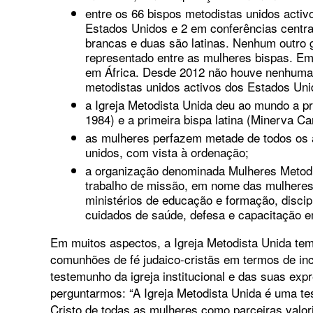
entre os 66 bispos metodistas unidos acti
Estados Unidos e 2 em conferências centra
brancas e duas são latinas. Nenhum outro g
representado entre as mulheres bispas. Em 2
em África. Desde 2012 não houve nenhuma 
metodistas unidos activos dos Estados Uni
a Igreja Metodista Unida deu ao mundo a pri
1984) e a primeira bispa latina (Minerva Ca
as mulheres perfazem metade de todos os 
unidos, com vista à ordenação;
a organização denominada Mulheres Metodis
trabalho de missão, em nome das mulheres
ministérios de educação e formação, disci
cuidados de saúde, defesa e capacitação 
Em muitos aspectos, a Igreja Metodista Unida tem
comunhões de fé judaico-cristãs em termos de incl
testemunho da igreja institucional e das suas expr
perguntarmos: “A Igreja Metodista Unida é uma te
Cristo de todas as mulheres como parceiras valoriz