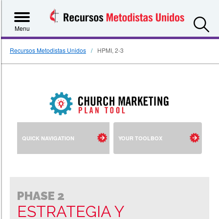
S
Menu
CLOSE
Recursos Metodistas Unidos
HPMI, 2-3
JUMP
MENU
QUICK NAVIGATION
YOUR TOOLBOX
PHASE
1:RESEARCH
&
VISION
PHASE 2
ESTRATEGIA Y
Statistics