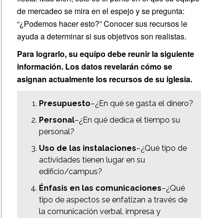
Opportunities
de mercadeo se mira en el espejo y se pregunta:
“¿Podemos hacer esto?” Conocer sus recursos le
Strategy
ayuda a determinar si sus objetivos son realistas.
&
Para lograrlo, su equipo debe reunir la siguiente
Goals
información. Los datos revelarán cómo se
Your
asignan actualmente los recursos de su iglesia.
Church
Resources
Presupuesto
–¿En qué se gasta el dinero?
Personal
–¿En qué dedica el tiempo su
Planning
personal?
for
Uso de las instalaciones
–¿Qué tipo de
Success
actividades tienen lugar en su
edificio/campus?
Énfasis en las comunicaciones
–¿Qué
tipo de aspectos se enfatizan a través de
la comunicación verbal, impresa y