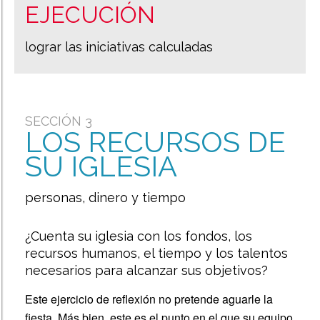
&
EJECUCIÓN
Demographics
lograr las iniciativas calculadas
Church
Survey
Community
SECCIÓN 3
Survey
LOS RECURSOS DE
Homework
SU IGLESIA
personas, dinero y tiempo
PHASE
2:STRATEGY
¿Cuenta su iglesia con los fondos, los
&
recursos humanos, el tiempo y los talentos
IMPLEMENTATION
necesarios para alcanzar sus objetivos?
Strengths
Este ejercicio de reflexión no pretende aguarle la
&
fiesta. Más bien, este es el punto en el que su equipo