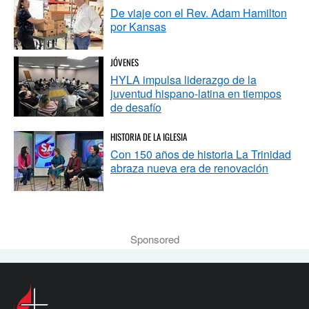
De viaje con el Rev. Adam Hamilton
por Kansas
JÓVENES
HYLA impulsa liderazgo de la
juventud hispano-latina en tiempos
de desafío
HISTORIA DE LA IGLESIA
Con 150 años de historia La Trinidad
abraza nueva era de renovación
Sponsored