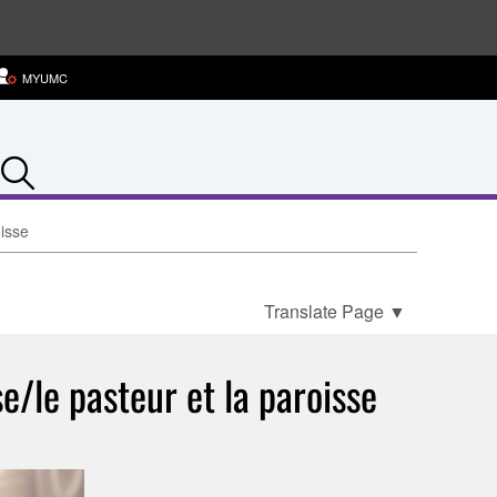
MYUMC
Search
oisse
Translate Page
▼
se/le pasteur et la paroisse