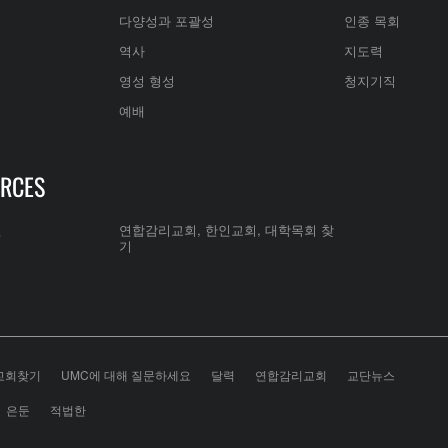
다양성과 포괄성
인종 목회
역사
지도력
영성 형성
청지기직
예배
RCES
전
연합감리교회, 한인교회, 대학목회 찾
기
교회찾기
UMC에 대해 질문하세요
달력
연합감리교회
교단뉴스
은둔
적법한