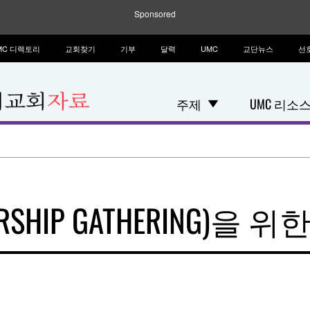
Sponsored
MC 디렉토리
교회찾기
기부
달력
UMC
교단뉴스
선
주제
UMC 리소
HIP GATHERING)을 위