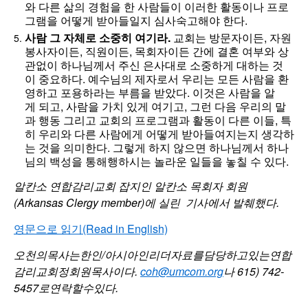
와 다른 삶의 경험을 한 사람들이 이러한 활동이나 프로
그램을 어떻게 받아들일지 심사숙고해야 한다.
사람
그
자체로
소중히
여기라.
교회는 방문자이든, 자원
봉사자이든, 직원이든, 목회자이든 간에 결혼 여부와 상
관없이 하나님께서 주신 은사대로 소중하게 대하는 것
이 중요하다. 예수님의 제자로서 우리는 모든 사람을 환
영하고 포용하라는 부름을 받았다. 이것은 사람을 알
게 되고, 사람을 가치 있게 여기고, 그런 다음 우리의 말
과 행동 그리고 교회의 프로그램과 활동이 다른 이들, 특
히 우리와 다른 사람에게 어떻게 받아들여지는지 생각하
는 것을 의미한다. 그렇게 하지 않으면 하나님께서 하나
님의 백성을 통해행하시는 놀라운 일들을 놓칠 수 있다.
알칸소
연합감리교회
잡지인
알칸소
목회자
회원
(Arkansas Clergy member)
에
실린
기사에서
발췌했다.
영문으로 읽기(Read in English)
오천의
목사는
한인
/
아시아인
리더
자료를
담당하고
있는
연합
감리교회
정회원
목사이다
.
coh@umcom.org
나
615) 742-
5457
로연락할
수
있다
.