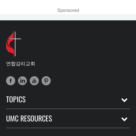
Sponsored
연합감리교회
TOPICS
UMC RESOURCES