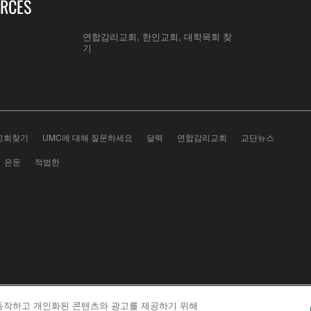
RCES
전
연합감리교회, 한인교회, 대학목회 찾
기
교회찾기
UMC에 대해 질문하세요
달력
연합감리교회
교단뉴스
은둔
적법한
 동작하고 개인화된 콘텐츠와 광고를 제공하기 위해