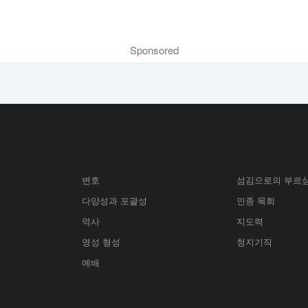
Sponsored
변호
섬김으로의 부르
다양성과 포괄성
인종 목회
역사
지도력
영성 형성
청지기직
예배