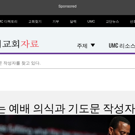
Sponsored
MC 디렉토리
교회찾기
기부
달력
UMC
교단뉴스
선
주제
UMC 리소
문 작성자를 찾고 있다.
회는 예배 의식과 기도문 작성자