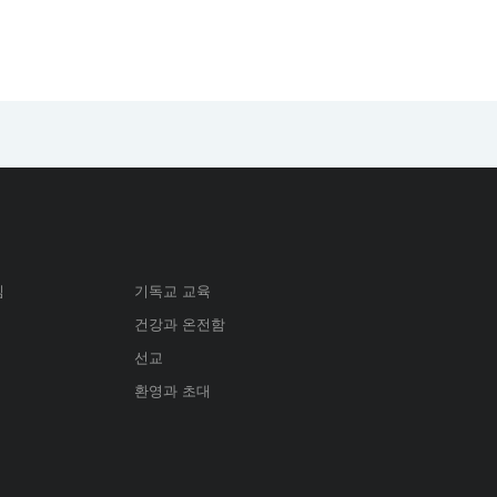
심
기독교 교육
건강과 온전함
선교
환영과 초대