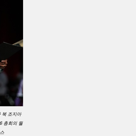
과 북 조지아
6 총회의 월
뉴스