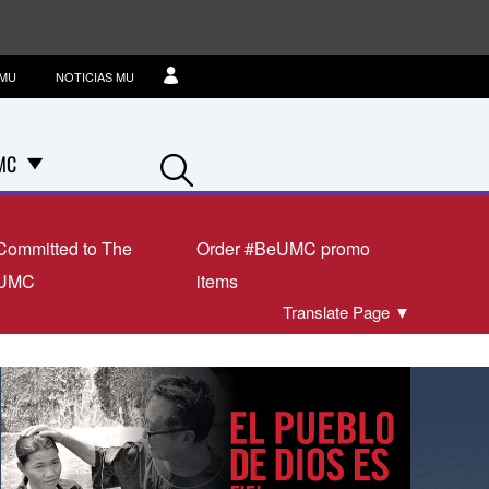
IMU
NOTICIAS MU
Search
MC
Committed to The
Order #BeUMC promo
UMC
items
Translate Page
▼