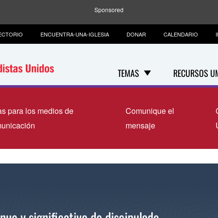
Sponsored
ECTORIO
ENCUENTRA-UNA-IGLESIA
DONAR
CALENDARIO
TEMAS
RECURSOS U
as para los medios de
Comunique el
unicación
mensaje
uo y significativo de discipulado.