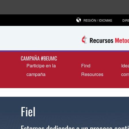
REGIÓN / IDIOMAS
DIR
CAMPAÑA #BEUMC
Participe en la
Find
Ide
campaña
Resources
com
Fiel
Estamos dedicados a un proceso contin