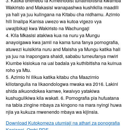
3. Katika dhehebu la Kimethodist tunathibitisha kwamba
Wakiristo and Makasisi wanapashwa kushikilia maadili
ya hali ya juu kulingana na Kitabu cha nidhamu. Azimio
hili linalipa Kanisa uwezo wa kutoa vigezo vya
uwajibikaji kwa Wakiristo na Wachungaji
4. Kila Mkasisi atakiwa kua na nuru ya Mungu
anayoigawa kwa jamii na kama tuna fanya pornografia,
atuwezi kuisikiria nuru and Maisha ya Mungu katika hali
ya juu na inapongara shaidi, sababu tumeufanya mwiri
Kiumbe kisiokua na uai badala ya kuthibitisha na kuinua
roho ya Mtu.
5. Azimio hi ilikua katika kitabu cha Maazimio
kiliotangulia na likaondologwa mwaka wa 2016. Lakini
shida aikuondokea kamwe, kwaivyo yatakiwa
kushugulikiwa kila wakati. 6. Pornografia pia hufuatana
na tabia zingine mbaya za kingono na mara nyingi huwa
njia ya kukuza mwenendo mbaya wa kijinsia.
Download Kutokomeza utumiaji na athari za ponografia
Kanisani- Ombi PDF