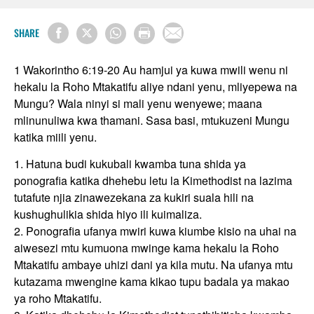
SHARE
1 Wakorintho 6:19-20 Au hamjui ya kuwa mwili wenu ni
hekalu la Roho Mtakatifu aliye ndani yenu, mliyepewa na
Mungu? Wala ninyi si mali yenu wenyewe; maana
mlinunuliwa kwa thamani. Sasa basi, mtukuzeni Mungu
katika miili yenu.
1. Hatuna budi kukubali kwamba tuna shida ya
ponografia katika dhehebu letu la Kimethodist na lazima
tutafute njia zinawezekana za kukiri suala hili na
kushughulikia shida hiyo ili kuimaliza.
2. Ponografia ufanya mwiri kuwa kiumbe kisio na uhai na
aiwesezi mtu kumuona mwinge kama hekalu la Roho
Mtakatifu ambaye uhizi dani ya kila mutu. Na ufanya mtu
kutazama mwengine kama kikao tupu badala ya makao
ya roho Mtakatifu.